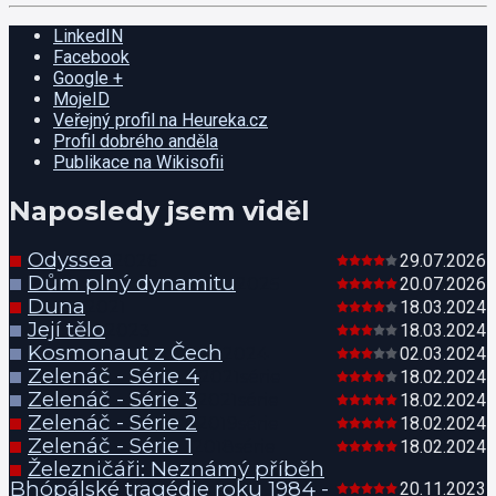
LinkedIN
Facebook
Google +
MojeID
Veřejný profil na Heureka.cz
Profil dobrého anděla
Publikace na Wikisofii
Naposledy jsem viděl
Odyssea
2026
29.07.2026
Dům plný dynamitu
2025
20.07.2026
Duna
2021
18.03.2024
Její tělo
2023
18.03.2024
Kosmonaut z Čech
2024
02.03.2024
Zelenáč - Série 4
2021
série
18.02.2024
Zelenáč - Série 3
2021
série
18.02.2024
Zelenáč - Série 2
2019
série
18.02.2024
Zelenáč - Série 1
2018
série
18.02.2024
Železničáři: Neznámý příběh
Bhópálské tragédie roku 1984 -
20.11.2023