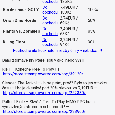
obchodu
125Kč
Do
7,49EUR /
Borderlands GOTY
100%
obchodu
188Kč
Do
2,74EUR /
Orion Dino Horde
50%
obchodu
69Kč
Do
2,49EUR /
Plants vs. Zombies
85%
obchodu
63Kč
Do
3,74EUR /
Killing Floor
30%
obchodu
94Kč
Rozhodně ale koukněte i na zbylé hry v nabídce !!!
Další zajímavé hry které jsou v akci nebo vyšli:
RIFT – Konečně Free To Play !!! –
http://store.steampowered.com/app/39120/
Slender: The Arrival – Já se ptám, proč? Bylo to jen otázkou
času – Hra je aktuálně pod 20% slevou, za 7,19EUR –
http://store.steampowered.com/app/252330/
Path of Exile – Skvělá Free To Play MMO RPG hra s
vymazleným stromem schopností ! –
http://store.steampowered.com/app/238960/