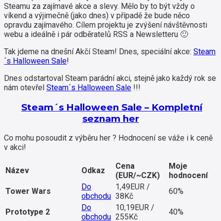
Steamu za zajímavé akce a slevy. Mělo by to být vždy o
víkend a výjimečně (jako dnes) v případě že bude něco
opravdu zajímavého. Cílem projektu je zvýšení návštěvnosti
webu a ideálně i pár odběratelů RSS a Newsletteru 🙂
Tak jdeme na dnešní Akčí Steam! Dnes, speciální akce:
Steam
´s Halloween Sale
!
Dnes odstartoval Steam parádní akci, stejně jako každý rok se
nám otevřel
Steam´s Halloween Sale
!!!
Steam´s Halloween Sale – Kompletní
seznam her
Co mohu posoudit z výběru her ? Hodnocení se váže i k ceně
v akci!
Cena
Moje
Název
Odkaz
(EUR/~CZK)
hodnocení
Do
1,49EUR /
Tower Wars
60%
obchodu
38Kč
Do
10,19EUR /
Prototype 2
40%
obchodu
255Kč