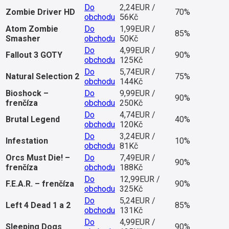
Do
2,24EUR /
Zombie Driver HD
70%
obchodu
56Kč
Atom Zombie
Do
1,99EUR /
85%
Smasher
obchodu
50Kč
Do
4,99EUR /
Fallout 3 GOTY
90%
obchodu
125Kč
Do
5,74EUR /
Natural Selection 2
75%
obchodu
144Kč
Bioshock –
Do
9,99EUR /
90%
frenčíza
obchodu
250Kč
Do
4,74EUR /
Brutal Legend
40%
obchodu
120Kč
Do
3,24EUR /
Infestation
10%
obchodu
81Kč
Orcs Must Die! –
Do
7,49EUR /
90%
frenčíza
obchodu
188Kč
Do
12,99EUR /
F.E.A.R. – frenčíza
90%
obchodu
325Kč
Do
5,24EUR /
Left 4 Dead 1 a 2
85%
obchodu
131Kč
Do
4,99EUR /
Sleeping Dogs
90%