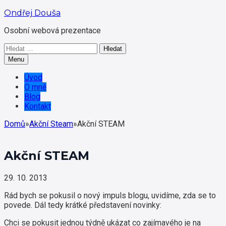
Přeskočit
Ondřej Douša
na
Osobní webová prezentace
hlavní
obsah
Vyhledávání
Menu
Úvod
O mně
Blog
Kontakt
Domů
»
Akční Steam
»
Akční STEAM
Akční STEAM
29. 10. 2013
Rád bych se pokusil o nový impuls blogu, uvidíme, zda se to
povede. Dál tedy krátké představení novinky:
Chci se pokusit jednou týdně ukázat co zajímavého je na